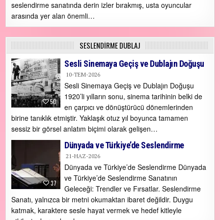
seslendirme sanatında derin izler bırakmış, usta oyuncular
arasında yer alan önemli…
SESLENDİRME DUBLAJ
Sesli Sinemaya Geçiş ve Dublajın Doğuşu
10-TEM-2026
Sesli Sinemaya Geçiş ve Dublajın Doğuşu
1920’li yılların sonu, sinema tarihinin belki de
50
en çarpıcı ve dönüştürücü dönemlerinden
birine tanıklık etmiştir. Yaklaşık otuz yıl boyunca tamamen
sessiz bir görsel anlatım biçimi olarak gelişen…
Dünyada ve Türkiye’de Seslendirme
21-HAZ-2026
Dünyada ve Türkiye’de Seslendirme Dünyada
ve Türkiye’de Seslendirme Sanatının
37
Geleceği: Trendler ve Fırsatlar. Seslendirme
Sanatı, yalnızca bir metni okumaktan ibaret değildir. Duygu
katmak, karaktere sesle hayat vermek ve hedef kitleyle