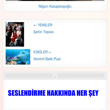
Nilgün Kasapbaşoğlu
← YENİLER
Post navigation
Şahin Tepesi
ESKİLER→
Sevimli Balık Pupi
.