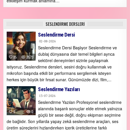
etkileşim kurmak anlamına…
SESLENDIRME DERSLERI
Seslendirme Dersi
02-08-2026
Seslendirme Dersi Başlıyor Seslendirme ve
dublaj dünyasına dair temel bilgileri ayrıca
85
3573
sektörel deneyimleri sizinle paylaşmak
istiyoruz. Seslendirme dersleri, sesini doğru kullanmak ve
mikrofon başında etkili bir performans sergilemek isteyen
herkes için büyük bir fırsat sunar. Günümüzde dizi, film,...
Seslendirme Yazıları
13-07-2026
Seslendirme Yazıları Profesyonel seslendirme
alanında başarılı sonuçlar elde etmek yalnızca
6
0
güçlü bir sese değil, doğru ekipman seçimine
de bağlıdır. Son yıllarda yapay zekâ seslendirme araçları, ses
üretim süreçlerini hızlandırırken içerik üreticilerine farklı