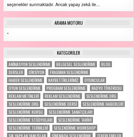
seçenekler sunmaktadır. Ancak yapay zekâ ile...
ARAMA MOTORU
*
KATEGORILER
ANİMASYON SESLENDİRME
BELGESEL SESLENDİRME
BLOG
DERSLER
DİKSİYON
FRAGMAN SESLENDİRME
HABER SESLENDİRME
KAYBETTİKLERİMİZ
OYUNCULAR
OYUN SESLENDİRME
PROGRAM SESLENDIRME
RADYO TİYATROSU
REKLAM METİNLERİ
REKLAM SESLENDİRME
SESLENDIRME.ORG
SESLENDIRME.ORG
SESLENDİRME DERSİ
SESLENDİRME HABERLERİ
SESLENDİRME KURSU
SESLENDİRME SANATÇILARI
SESLENDİRME STÜDYOLARI
SESLENDİRME TARİHİ
SESLENDİRME TERİMLERİ
SESLENDİRME WORKSHOP
SIK YAPILAN YANLIŞLAR
SİNEMADA SESLENDİRME
TEKERLEMELER