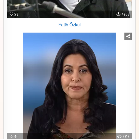
23
4936
Fatih Özkul
40
3816