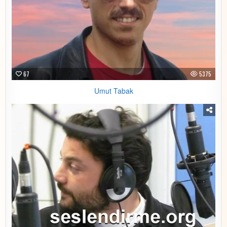
67
5375
Umut Tabak