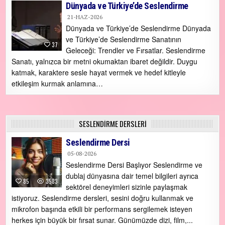
Dünyada ve Türkiye’de Seslendirme
21-HAZ-2026
Dünyada ve Türkiye’de Seslendirme Dünyada
ve Türkiye’de Seslendirme Sanatının
37
Geleceği: Trendler ve Fırsatlar. Seslendirme
Sanatı, yalnızca bir metni okumaktan ibaret değildir. Duygu
katmak, karaktere sesle hayat vermek ve hedef kitleyle
etkileşim kurmak anlamına…
SESLENDIRME DERSLERI
Seslendirme Dersi
05-08-2026
Seslendirme Dersi Başlıyor Seslendirme ve
dublaj dünyasına dair temel bilgileri ayrıca
85
3583
sektörel deneyimleri sizinle paylaşmak
istiyoruz. Seslendirme dersleri, sesini doğru kullanmak ve
mikrofon başında etkili bir performans sergilemek isteyen
herkes için büyük bir fırsat sunar. Günümüzde dizi, film,...