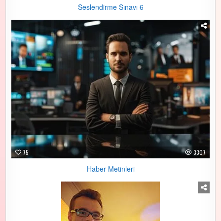
Seslendirme Sınavı 6
75
3307
Haber Metinleri