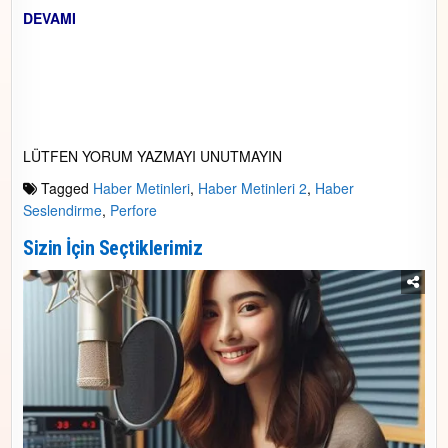
DEVAMI
LÜTFEN YORUM YAZMAYI UNUTMAYIN
Tagged
Haber Metinleri
,
Haber Metinleri 2
,
Haber
Seslendirme
,
Perfore
Sizin İçin Seçtiklerimiz