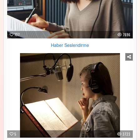
107
7696
Haber Seslendirme
5
3723