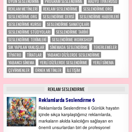
OYUN SESLENDİRME
PROGRAM SESLENDIRME
RADYO TİYATROSU
REKLAM METİNLERİ
REKLAM SESLENDİRME
SESLENDIRME.ORG
SESLENDIRME.ORG
SESLENDİRME DERSİ
SESLENDİRME HABERLERİ
SESLENDİRME KURSU
SESLENDİRME SANATÇILARI
SESLENDİRME STÜDYOLARI
SESLENDİRME TARİHİ
SESLENDİRME TERİMLERİ
SESLENDİRME WORKSHOP
SIK YAPILAN YANLIŞLAR
SİNEMADA SESLENDİRME
TEKERLEMELER
TIYATRO
TİRATLAR
YABANCI DİZİLERDE SESLENDİRME
YABANCI SİNEMA
YERLİ DİZİLERDE SESLENDİRME
YERLİ SİNEMA
ÇEVİRMENLER
ÖRNEK METİNLER
İLETİŞİM
REKLAM SESLENDIRME
Reklamlarda Seslendirme 6
Reklamlarda Seslendirme 6 Günlük hayatın
içinde sıkça karşılaştığımız reklamlarda,
markaların akılda kalıcılığını sağlayan en
763
önemli unsurlardan biri de profesyonel