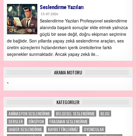
Seslendirme Yazıları
13-07-2026
Seslendirme Yazıları Profesyonel seslendirme
alanında başarılı sonuçlar elde etmek yalnızca
6
0
güçlü bir sese değil, doğru ekipman seçimine
de bağlıdır. Son yıllarda yapay zekâ seslendirme araçları, ses
üretim süreçlerini hızlandırırken içerik üreticilerine farklı
seçenekler sunmaktadır. Ancak yapay zekâ ile...
ARAMA MOTORU
*
KATEGORILER
ANİMASYON SESLENDİRME
BELGESEL SESLENDİRME
BLOG
DERSLER
DİKSİYON
FRAGMAN SESLENDİRME
HABER SESLENDİRME
KAYBETTİKLERİMİZ
OYUNCULAR