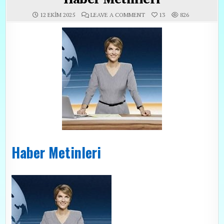
ON HABER METINLERI
12 EKIM 2025
LEAVE A COMMENT
13
826
Haber Metinleri