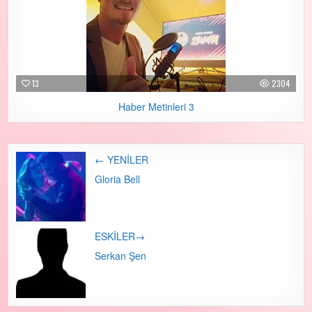
13
2304
Haber Metinleri 3
← YENİLER
Post navigation
Gloria Bell
ESKİLER→
Serkan Şen