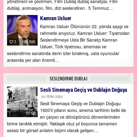
yönetmeni ve çevirmen. Film Dublaj dublaj sanatçısı. Film
dublajı, animasyon, film, dizi seslendiren . 5 Temmuz…
Kamran Usluer
Kamran Usluer Ölümünün 22. yılında saygı ve
rahmetle anıyoruz. Kamran Usluer: Tiyatrodan
Seslendirmeye Usta Bir Sanatçı Kamran
7
1581
Usluer, Türk tiyatrosu, sineması ve
seslendirme sanatında derin izler bırakmış, usta oyuncular
arasında yer alan önemli…
SESLENDİRME DUBLAJ
Sesli Sinemaya Geçiş ve Dublajın Doğuşu
10-TEM-2026
Sesli Sinemaya Geçiş ve Dublajın Doğuşu
1920’li yılların sonu, sinema tarihinin belki de
50
en çarpıcı ve dönüştürücü dönemlerinden
birine tanıklık etmiştir. Yaklaşık otuz yıl boyunca tamamen
sessiz bir görsel anlatım biçimi olarak gelişen…