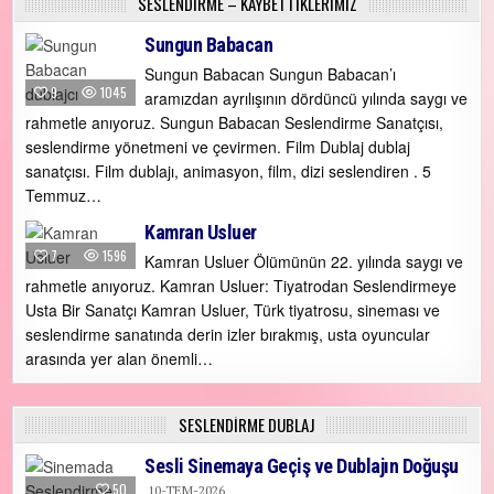
SESLENDİRME – KAYBETTİKLERİMİZ
Sungun Babacan
Sungun Babacan Sungun Babacan’ı
9
1045
aramızdan ayrılışının dördüncü yılında saygı ve
rahmetle anıyoruz. Sungun Babacan Seslendirme Sanatçısı,
seslendirme yönetmeni ve çevirmen. Film Dublaj dublaj
sanatçısı. Film dublajı, animasyon, film, dizi seslendiren . 5
Temmuz…
Kamran Usluer
7
1596
Kamran Usluer Ölümünün 22. yılında saygı ve
rahmetle anıyoruz. Kamran Usluer: Tiyatrodan Seslendirmeye
Usta Bir Sanatçı Kamran Usluer, Türk tiyatrosu, sineması ve
seslendirme sanatında derin izler bırakmış, usta oyuncular
arasında yer alan önemli…
SESLENDİRME DUBLAJ
Sesli Sinemaya Geçiş ve Dublajın Doğuşu
50
10-TEM-2026