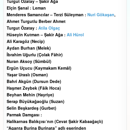
Turgut Özatay – Şakir Ağa
Elçin Şanal : Leman
Menderes Samancılar – Terzi Süleyman :
Nuri Gökaşan
,
Ahmet Turgutlu Berber Ahmet
Turgut Özatay :
Atila Olgaç
Hüseyin Kutman – Şakir Ağa :
Ali Hürol
Ali Karagöz (Necip)
Aydan Burhan (Melek)
İbrahim Uğurlu (Çolak Fâhir)
Nuran Aksoy (Sümbül)
Ergün Uçucu (Kaymakam Kemâl)
Yaşar Uraslı (Osman)
Bahri Akgün (Dursun Dede)
Haşmet Zeybek (Fâik Hoca)
Beyhan Mehin (Hayriye)
Serap Büyükağaoğlu (Suzan)
Selin Beşkardeş (Gurbet)
Parmak Damgası :
Halikarnas Balıkçısı´nın (Cevat Şakir Kabaağaçlı)
“Aganta Burina Burinata” adlı eserinden