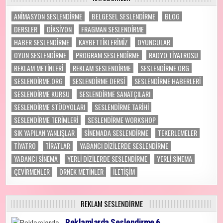
ANİMASYON SESLENDİRME
BELGESEL SESLENDİRME
BLOG
DERSLER
DİKSİYON
FRAGMAN SESLENDİRME
HABER SESLENDİRME
KAYBETTİKLERİMİZ
OYUNCULAR
OYUN SESLENDİRME
PROGRAM SESLENDIRME
RADYO TİYATROSU
REKLAM METİNLERİ
REKLAM SESLENDİRME
SESLENDIRME.ORG
SESLENDIRME.ORG
SESLENDİRME DERSİ
SESLENDİRME HABERLERİ
SESLENDİRME KURSU
SESLENDİRME SANATÇILARI
SESLENDİRME STÜDYOLARI
SESLENDİRME TARİHİ
SESLENDİRME TERİMLERİ
SESLENDİRME WORKSHOP
SIK YAPILAN YANLIŞLAR
SİNEMADA SESLENDİRME
TEKERLEMELER
TIYATRO
TİRATLAR
YABANCI DİZİLERDE SESLENDİRME
YABANCI SİNEMA
YERLİ DİZİLERDE SESLENDİRME
YERLİ SİNEMA
ÇEVİRMENLER
ÖRNEK METİNLER
İLETİŞİM
REKLAM SESLENDIRME
Reklamlarda Seslendirme 6