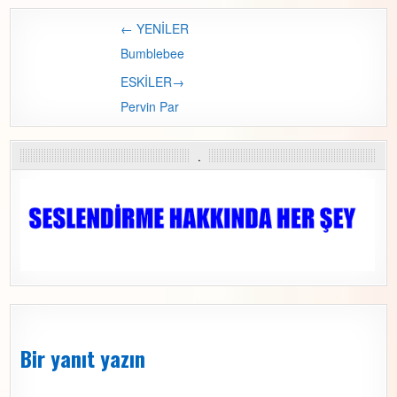
← YENİLER
Post navigation
Bumblebee
ESKİLER→
Pervin Par
.
Bir yanıt yazın