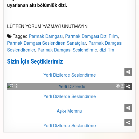
uyarlanan altı bölümlük dizi.
LÜTFEN YORUM YAZMAYI UNUTMAYIN
Tagged
Parmak Damgası
,
Parmak Damgası Dizi Fiilm
,
Parmak Damgası Seslendiren Sanatçılar
,
Parmak Damgası
Seslendirenler
,
Parmak Damgası Seslendirme
,
dizi film
Sizin İçin Seçtiklerimiz
1
3089
Yerli Dizilerde Seslendirme
12
2254
Yerli Dizilerde Seslendirme
0
2223
Aşk-ı Memnu
0
1383
Yerli Dizilerde Seslendirme