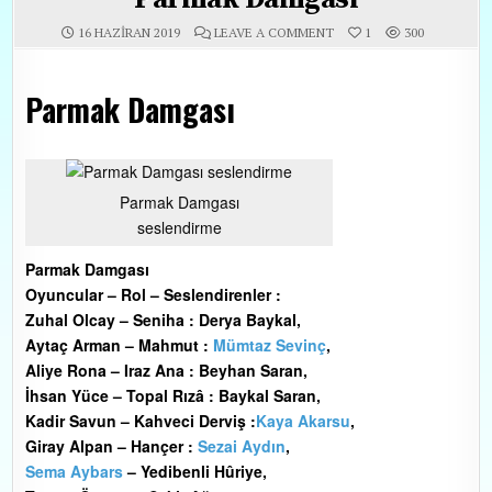
ON PARMAK DAMGASI
16 HAZIRAN 2019
LEAVE A COMMENT
1
300
Parmak Damgası
Parmak Damgası
seslendirme
Parmak Damgası
Oyuncular – Rol – Seslendirenler :
Zuhal Olcay – Seniha : Derya Baykal,
Aytaç Arman – Mahmut :
Mümtaz Sevinç
,
Aliye Rona – Iraz Ana : Beyhan Saran,
İhsan Yüce – Topal Rızâ : Baykal Saran,
Kadir Savun – Kahveci Derviş :
Kaya Akarsu
,
Giray Alpan – Hançer :
Sezai Aydın
,
Sema Aybars
– Yedibenli Hûriye,